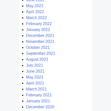
May 2022
April 2022
March 2022
February 2022
January 2022
December 2021
November 2021
October 2021
September 2021
August 2021
July 2021
June 2021
May 2021
April 2021
March 2021
February 2021
January 2021
December 2020