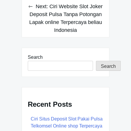
Next:
Ciri Website Slot Joker
Deposit Pulsa Tanpa Potongan
Lapak online Terpercaya beliau
Indonesia
Search
Search
Recent Posts
Ciri Situs Deposit Slot Pakai Pulsa
Telkomsel Online shop Terpercaya