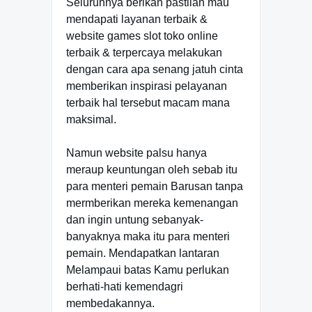
Seluruhnya berikan pastilah mau
mendapati layanan terbaik &
website games slot toko online
terbaik & terpercaya melakukan
dengan cara apa senang jatuh cinta
memberikan inspirasi pelayanan
terbaik hal tersebut macam mana
maksimal.
Namun website palsu hanya
meraup keuntungan oleh sebab itu
para menteri pemain Barusan tanpa
mermberikan mereka kemenangan
dan ingin untung sebanyak-
banyaknya maka itu para menteri
pemain. Mendapatkan lantaran
Melampaui batas Kamu perlukan
berhati-hati kemendagri
membedakannya.