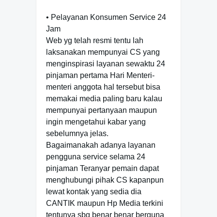
• Pelayanan Konsumen Service 24
Jam
Web yg telah resmi tentu lah
laksanakan mempunyai CS yang
menginspirasi layanan sewaktu 24
pinjaman pertama Hari Menteri-
menteri anggota hal tersebut bisa
memakai media paling baru kalau
mempunyai pertanyaan maupun
ingin mengetahui kabar yang
sebelumnya jelas.
Bagaimanakah adanya layanan
pengguna service selama 24
pinjaman Teranyar pemain dapat
menghubungi pihak CS kapanpun
lewat kontak yang sedia dia
CANTIK maupun Hp Media terkini
tentunya sbg benar benar berguna